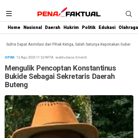
Home
Nasional
Daerah
Hukrim
Politik
Edukasi
Olahraga
ltra Dapat Asimilasi dari Pihak Ketiga, Salah Satunya Keponakan Gubernur
Dar
OPINI
· 12 Agu 2025
11:52
WITA
·
waktu baca 3 menit
Mengulik Pencoptan Konstantinus
Bukide Sebagai Sekretaris Daerah
Buteng