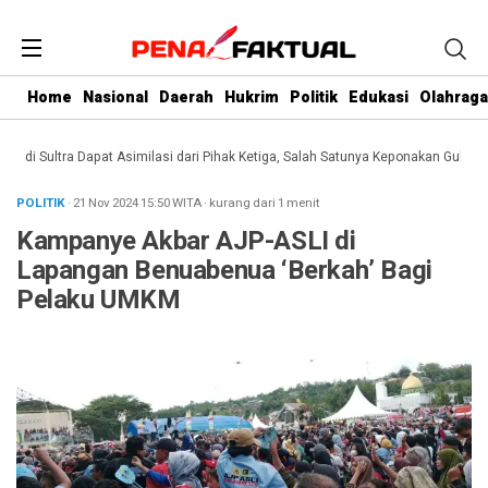
Home
Nasional
Daerah
Hukrim
Politik
Edukasi
Olahraga
i Sultra Dapat Asimilasi dari Pihak Ketiga, Salah Satunya Keponakan Gubernur
POLITIK
· 21 Nov 2024
15:50
WITA
·
kurang dari 1 menit
Kampanye Akbar AJP-ASLI di
Lapangan Benuabenua ‘Berkah’ Bagi
Pelaku UMKM