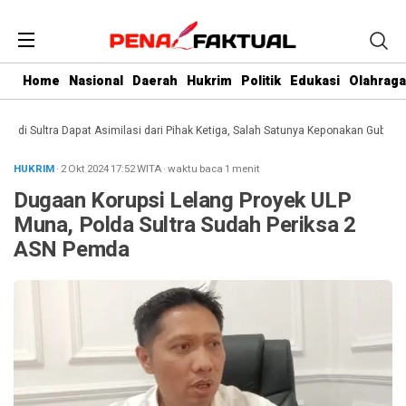
Home
Nasional
Daerah
Hukrim
Politik
Edukasi
Olahraga
 Sultra Dapat Asimilasi dari Pihak Ketiga, Salah Satunya Keponakan Gubernur
HUKRIM
· 2 Okt 2024
17:52
WITA
·
waktu baca 1 menit
Dugaan Korupsi Lelang Proyek ULP
Muna, Polda Sultra Sudah Periksa 2
ASN Pemda