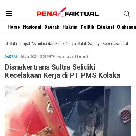
Home
Nasional
Daerah
Hukrim
Politik
Edukasi
Olahraga
 Sultra Dapat Asimilasi dari Pihak Ketiga, Salah Satunya Keponakan Gubernur
D
DAERAH
· 26 Jul 2024
15:39
WITA
·
kurang dari 1 menit
Disnakertrans Sultra Selidiki
Kecelakaan Kerja di PT PMS Kolaka