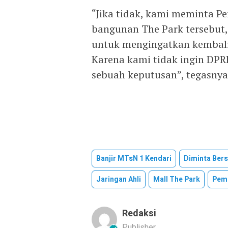
“Jika tidak, kami meminta P
bangunan The Park tersebut
untuk mengingatkan kembali
Karena kami tidak ingin DP
sebuah keputusan”, tegasnya
Banjir MTsN 1 Kendari
Diminta Ber
Jaringan Ahli
Mall The Park
Pemk
Redaksi
Publisher