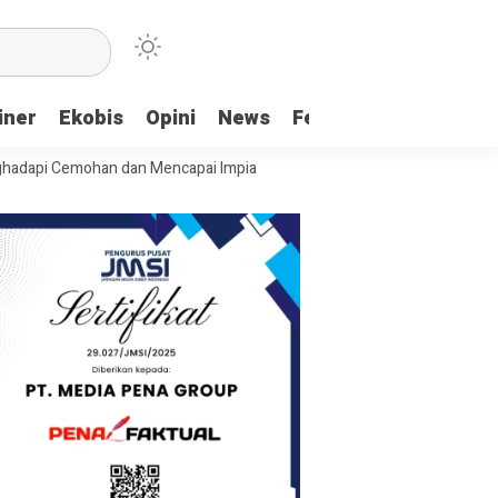
iner
Ekobis
Opini
News
Feature
More
emohan dan Mencapai Impian
Ridwan Bae: PT SCM dan Perkebunan Saw