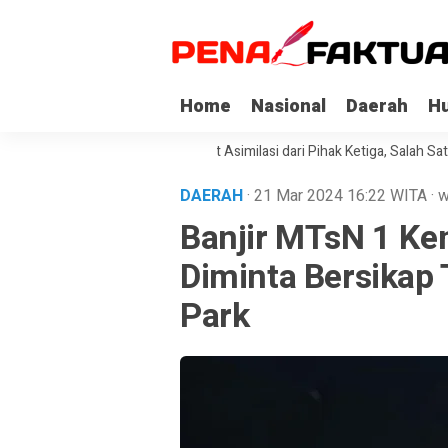
Home
Nasional
Daerah
H
api Korupsi di Sultra Dapat Asimilasi dari Pihak Ketiga, Salah Satunya K
DAERAH
· 21 Mar 2024
16:22
WITA
·
w
Banjir MTsN 1 Ke
Diminta Bersikap
Park