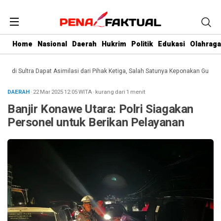
Home
Nasional
Daerah
Hukrim
Politik
Edukasi
Olahraga
i Sultra Dapat Asimilasi dari Pihak Ketiga, Salah Satunya Keponakan Gubernur
DAERAH
· 22 Mar 2025
12:05
WITA
·
kurang dari 1 menit
Banjir Konawe Utara: Polri Siagakan
Personel untuk Berikan Pelayanan