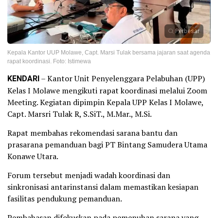
Perbesar
Kepala Kantor UUP Molawe, Capt. Marsi Tulak bersama jajaran saat agenda
rapat koordinasi. Foto: Istimewa
KENDARI
– Kantor Unit Penyelenggara Pelabuhan (UPP)
Kelas I Molawe mengikuti rapat koordinasi melalui Zoom
Meeting. Kegiatan dipimpin Kepala UPP Kelas I Molawe,
Capt. Marsri Tulak R, S.SiT., M.Mar., M.Si.
Rapat membahas rekomendasi sarana bantu dan
prasarana pemanduan bagi PT Bintang Samudera Utama
Konawe Utara.
Forum tersebut menjadi wadah koordinasi dan
sinkronisasi antarinstansi dalam memastikan kesiapan
fasilitas pendukung pemanduan.
Pembahasan difokuskan pada pemenuhan sarana yang