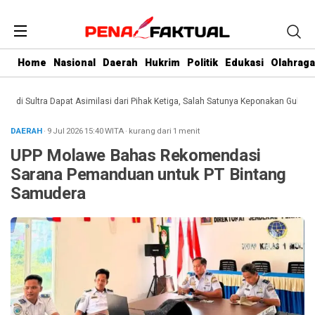
Home
Nasional
Daerah
Hukrim
Politik
Edukasi
Olahraga
i Sultra Dapat Asimilasi dari Pihak Ketiga, Salah Satunya Keponakan Gubernur
DAERAH
· 9 Jul 2026
15:40
WITA
·
kurang dari 1 menit
UPP Molawe Bahas Rekomendasi
Sarana Pemanduan untuk PT Bintang
Samudera