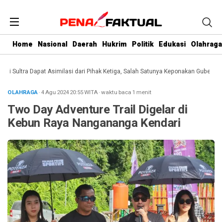
Home
Nasional
Daerah
Hukrim
Politik
Edukasi
Olahraga
ultra Dapat Asimilasi dari Pihak Ketiga, Salah Satunya Keponakan Gubernur
Da
OLAHRAGA
· 4 Agu 2024
20:55
WITA
·
waktu baca 1 menit
Two Day Adventure Trail Digelar di
Kebun Raya Nangananga Kendari