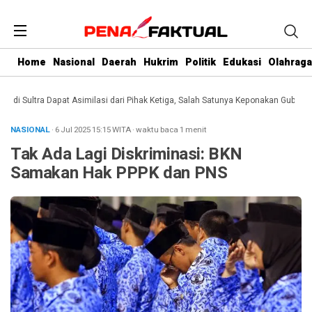
Home
Nasional
Daerah
Hukrim
Politik
Edukasi
Olahraga
 Sultra Dapat Asimilasi dari Pihak Ketiga, Salah Satunya Keponakan Gubernur
NASIONAL
· 6 Jul 2025
15:15
WITA
·
waktu baca 1 menit
Tak Ada Lagi Diskriminasi: BKN
Samakan Hak PPPK dan PNS