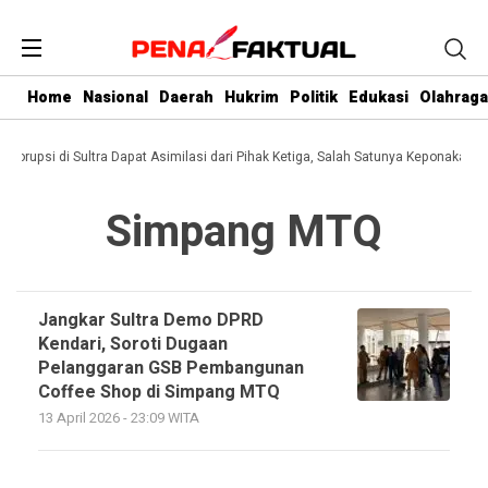
Home
Nasional
Daerah
Hukrim
Politik
Edukasi
Olahraga
i Korupsi di Sultra Dapat Asimilasi dari Pihak Ketiga, Salah Satunya Keponakan G
Simpang MTQ
Jangkar Sultra Demo DPRD
Kendari, Soroti Dugaan
Pelanggaran GSB Pembangunan
Coffee Shop di Simpang MTQ
13 April 2026 - 23:09 WITA