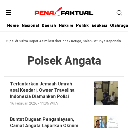
Home
Nasional
Daerah
Hukrim
Politik
Edukasi
Olahraga
i Korupsi di Sultra Dapat Asimilasi dari Pihak Ketiga, Salah Satunya Keponakan G
Polsek Angata
Terlantarkan Jemaah Umrah
asal Kendari, Owner Travelina
Indonesia Diamankan Polisi
16 Februari 2026 - 11:36 WITA
Buntut Dugaan Penganiayaan,
Camat Angata Laporkan Oknum