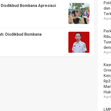
Pol
Disdikbud Bombana Apresiasi
dan 
Ter
Agust
Per
ah: Disdikbud Bombana
Ribu
Tus
den
Agust
Kas
Orn
Ken
Rp3
Man
Hu
Agust
LMN