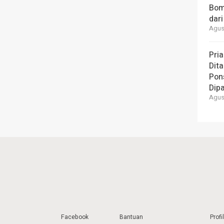
Bom
dari
Agust
Pria
Dita
Pons
Dipa
Agust
Facebook
Bantuan
Profil