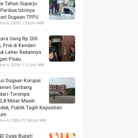
da Tahan Suparjo
Periksa Istrinya
kait Dugaan TPPU
us 6, 2026 | 7:26 pm WIB
kara Uang Rp 200
, Pria di Kendari
uk Leher Rekannya
gan Pisau
us 6, 2026 | 1:21 pm WIB
us Dugaan Korupsi
amen Gerbang
dari-Toronipa
2,8 Miliar Masih
dek, Publik Tagih Kepastian
kum
us 6, 2026 | 12:40 pm WIB
D Duga Bupati