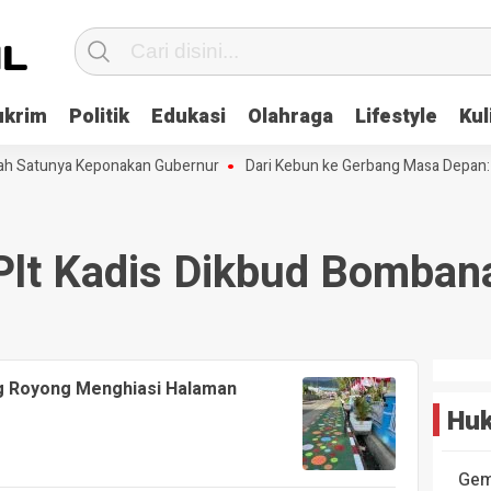
ukrim
Politik
Edukasi
Olahraga
Lifestyle
Kul
lah Satunya Keponakan Gubernur
Dari Kebun ke Gerbang Masa Depan: 
Plt Kadis Dikbud Bomban
g Royong Menghiasi Halaman
Huk
Gem