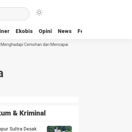
iner
Ekobis
Opini
News
Feature
More
Menghadapi Cemohan dan Mencapai Impian
Ridwan Bae: PT SCM dan Pe
a
um & Kriminal
pur Sultra Desak