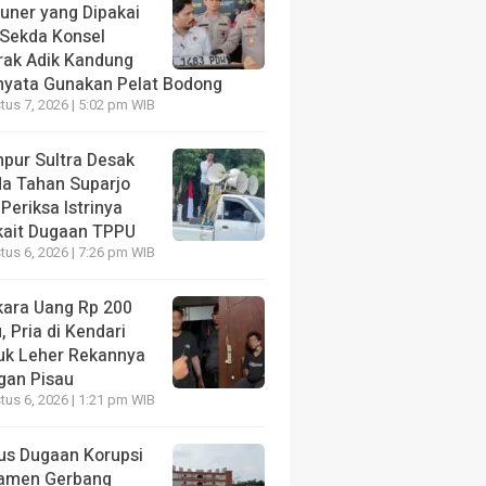
tuner yang Dipakai
 Sekda Konsel
rak Adik Kandung
nyata Gunakan Pelat Bodong
us 7, 2026 | 5:02 pm WIB
pur Sultra Desak
da Tahan Suparjo
Periksa Istrinya
kait Dugaan TPPU
us 6, 2026 | 7:26 pm WIB
kara Uang Rp 200
, Pria di Kendari
uk Leher Rekannya
gan Pisau
us 6, 2026 | 1:21 pm WIB
us Dugaan Korupsi
amen Gerbang