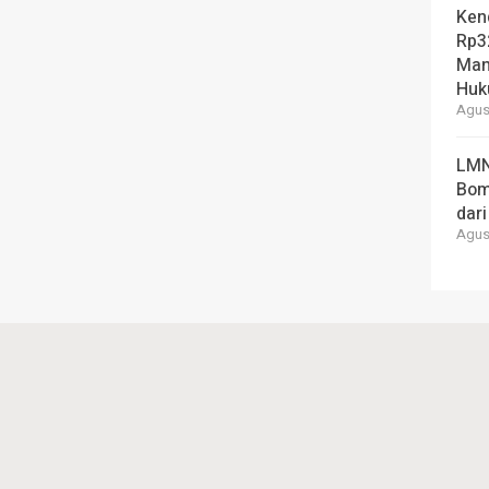
Ken
Rp3
Man
Hu
Agust
LMN
Bom
dari
Agust