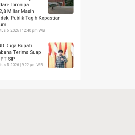
dari-Toronipa
2,8 Miliar Masih
dek, Publik Tagih Kepastian
kum
us 6, 2026 | 12:40 pm WIB
D Duga Bupati
bana Terima Suap
 PT SIP
us 5, 2026 | 9:22 pm WIB