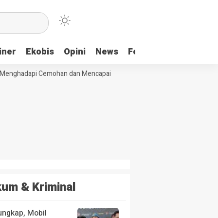
iner
Ekobis
Opini
News
Feature
More
enghadapi Cemohan dan Mencapai Impian
Ridwan Bae: PT SCM dan Pe
um & Kriminal
ungkap, Mobil