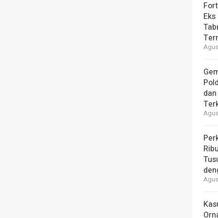
For
Eks
Tab
Ter
Agust
Gem
Pol
dan 
Ter
Agust
Per
Ribu
Tus
den
Agust
Kas
Orn