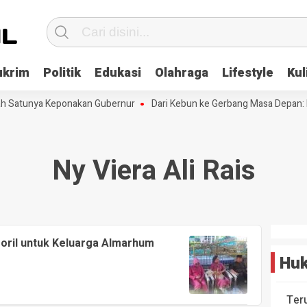
ukrim
Politik
Edukasi
Olahraga
Lifestyle
Kul
ah Satunya Keponakan Gubernur
Dari Kebun ke Gerbang Masa Depan: M
Ny Viera Ali Rais
oril untuk Keluarga Almarhum
Huk
Ter