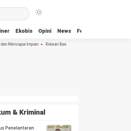
iner
Ekobis
Opini
News
Feature
More
n Mencapai Impian
Ridwan Bae: PT SCM dan Perkebunan Sawit Penyeb
um & Kriminal
us Penelantaran