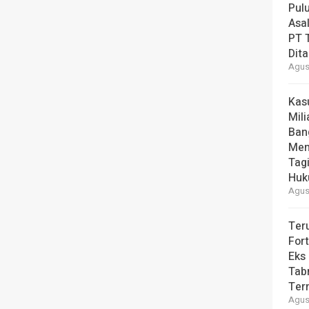
Pul
Asal
PT T
Dit
Agust
Kas
Mili
Ban
Men
Tag
Hu
Agust
Ter
For
Eks
Tab
Ter
Agust