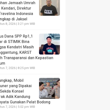
uhan Jemaah Umrah
 Kendari, Direktur
ravelina Indonesia
angkap di Jaksel
us 8, 2026 | 3:21 pm WIB
us Dana SPP Rp1,1
ar di STIMIK Bina
gsa Kendatri Masih
ggantung, KARST
ih Transparansi dan Kepastian
kum
us 7, 2026 | 8:25 pm WIB
ungkap, Mobil
tuner yang Dipakai
 Sekda Konsel
rak Adik Kandung
nyata Gunakan Pelat Bodong
us 7, 2026 | 5:02 pm WIB