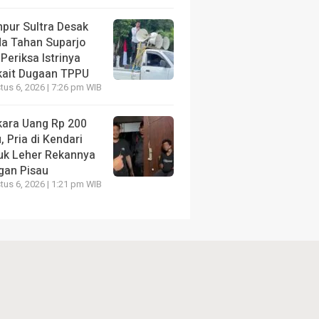
pur Sultra Desak
da Tahan Suparjo
Periksa Istrinya
kait Dugaan TPPU
us 6, 2026 | 7:26 pm WIB
kara Uang Rp 200
, Pria di Kendari
uk Leher Rekannya
gan Pisau
us 6, 2026 | 1:21 pm WIB