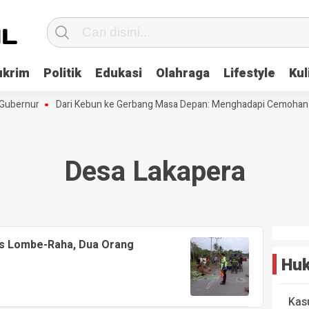
ukrim
Politik
Edukasi
Olahraga
Lifestyle
Kul
ubernur
Dari Kebun ke Gerbang Masa Depan: Menghadapi Cemohan da
Desa Lakapera
os Lombe-Raha, Dua Orang
Huk
Kas