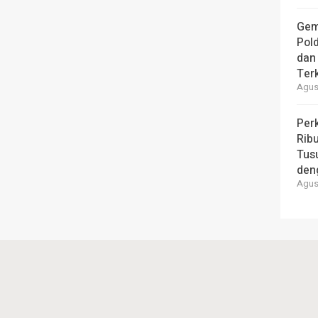
Gem
Pol
dan 
Ter
Agust
Per
Ribu
Tus
den
Agust