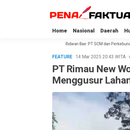
Home
Nasional
Daerah
H
 dan Mencapai Impian
Ridwan Bae: PT SCM dan Perkebunan Sawit Pen
FEATURE
· 14 Mar 2025
20:43
WITA
·
PT Rimau New Wo
Menggusur Lahan