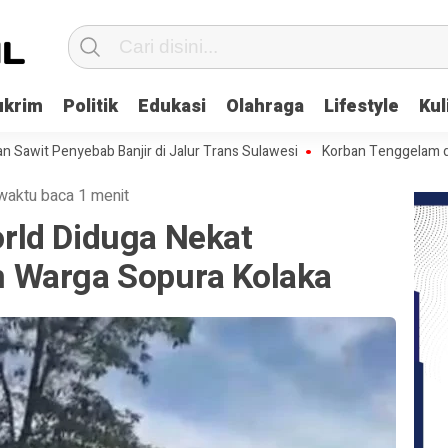
ukrim
Politik
Edukasi
Olahraga
Lifestyle
Kul
yebab Banjir di Jalur Trans Sulawesi
Korban Tenggelam di Pantai 
waktu baca 1 menit
rld Diduga Nekat
 Warga Sopura Kolaka