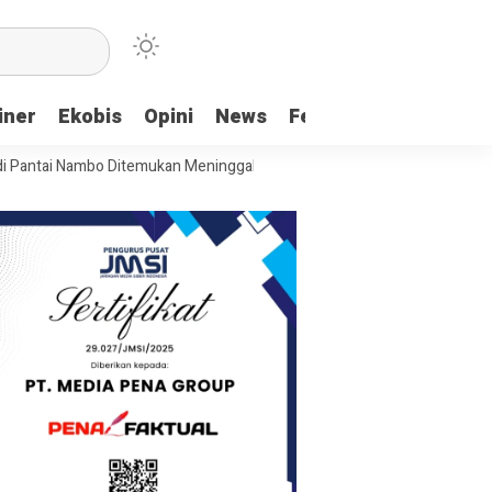
iner
Ekobis
Opini
News
Feature
More
Nambo Ditemukan Meninggal Dunia
Pembentukan Kaswara: Langkah Aw