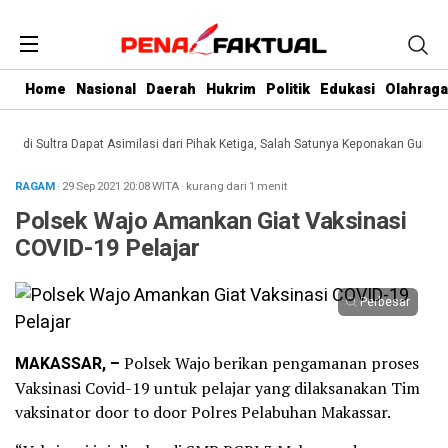
Home
Nasional
Daerah
Hukrim
Politik
Edukasi
Olahraga
i Sultra Dapat Asimilasi dari Pihak Ketiga, Salah Satunya Keponakan Gubernur
RAGAM
· 29 Sep 2021
20:08
WITA
·
kurang dari 1 menit
Polsek Wajo Amankan Giat Vaksinasi
COVID-19 Pelajar
Perbesar
MAKASSAR, –
Polsek Wajo berikan pengamanan proses
Vaksinasi Covid-19 untuk pelajar yang dilaksanakan Tim
vaksinator door to door Polres Pelabuhan Makassar.