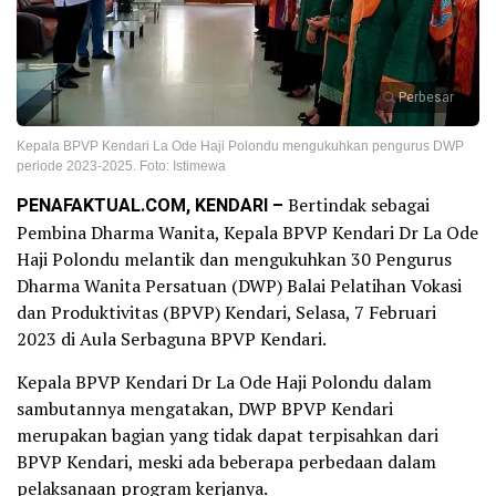
Perbesar
Kepala BPVP Kendari La Ode Haji Polondu mengukuhkan pengurus DWP
periode 2023-2025. Foto: Istimewa
PENAFAKTUAL.COM, KENDARI –
Bertindak sebagai
Pembina Dharma Wanita, Kepala BPVP Kendari Dr La Ode
Haji Polondu melantik dan mengukuhkan 30 Pengurus
Dharma Wanita Persatuan (DWP) Balai Pelatihan Vokasi
dan Produktivitas (BPVP) Kendari, Selasa, 7 Februari
2023 di Aula Serbaguna BPVP Kendari.
Kepala BPVP Kendari Dr La Ode Haji Polondu dalam
sambutannya mengatakan, DWP BPVP Kendari
merupakan bagian yang tidak dapat terpisahkan dari
BPVP Kendari, meski ada beberapa perbedaan dalam
pelaksanaan program kerjanya.