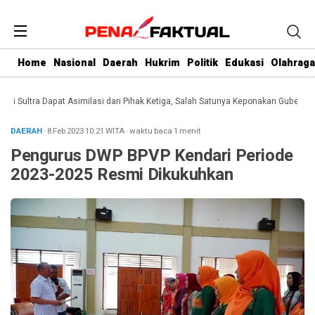
Home
Nasional
Daerah
Hukrim
Politik
Edukasi
Olahraga
ultra Dapat Asimilasi dari Pihak Ketiga, Salah Satunya Keponakan Gubernur
Da
DAERAH
· 8 Feb 2023
10:21
WITA
·
waktu baca 1 menit
Pengurus DWP BPVP Kendari Periode
2023-2025 Resmi Dikukuhkan