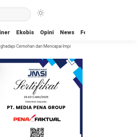
iner
Ekobis
Opini
News
Feature
More
emohan dan Mencapai Impian
Ridwan Bae: PT SCM dan Perkebunan Saw