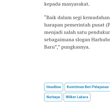
kepada masyarakat.
“Baik dalam segi kemudahan
harapan pemerintah pusat (P
menjadi salah satu pendukun
sebagaimana slogan Harhubna
Baru”,” pungkasnya.
Headline
Komitmen Beri Pelayanan 
Nurbaya
Wilker Lakara