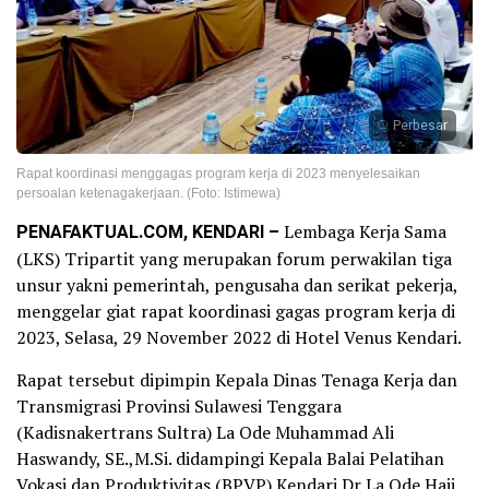
Perbesar
Rapat koordinasi menggagas program kerja di 2023 menyelesaikan
persoalan ketenagakerjaan. (Foto: Istimewa)
PENAFAKTUAL.COM, KENDARI –
Lembaga Kerja Sama
(LKS) Tripartit yang merupakan forum perwakilan tiga
unsur yakni pemerintah, pengusaha dan serikat pekerja,
menggelar giat rapat koordinasi gagas program kerja di
2023, Selasa, 29 November 2022 di Hotel Venus Kendari.
Rapat tersebut dipimpin Kepala Dinas Tenaga Kerja dan
Transmigrasi Provinsi Sulawesi Tenggara
(Kadisnakertrans Sultra) La Ode Muhammad Ali
Haswandy, SE.,M.Si. didampingi Kepala Balai Pelatihan
Vokasi dan Produktivitas (BPVP) Kendari Dr La Ode Haji