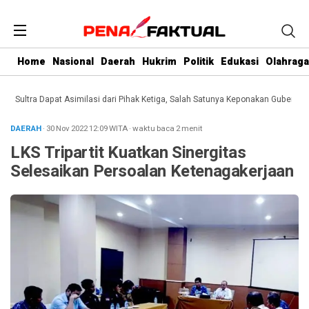
Home
Nasional
Daerah
Hukrim
Politik
Edukasi
Olahraga
ltra Dapat Asimilasi dari Pihak Ketiga, Salah Satunya Keponakan Gubernur
Dar
DAERAH
· 30 Nov 2022
12:09
WITA
·
waktu baca 2 menit
LKS Tripartit Kuatkan Sinergitas
Selesaikan Persoalan Ketenagakerjaan