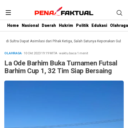
Home
Nasional
Daerah
Hukrim
Politik
Edukasi
Olahraga
 Sultra Dapat Asimilasi dari Pihak Ketiga, Salah Satunya Keponakan Gubernur
OLAHRAGA
· 10 Okt 2023
19:19
WITA
·
waktu baca 1 menit
La Ode Barhim Buka Turnamen Futsal
Barhim Cup 1, 32 Tim Siap Bersaing