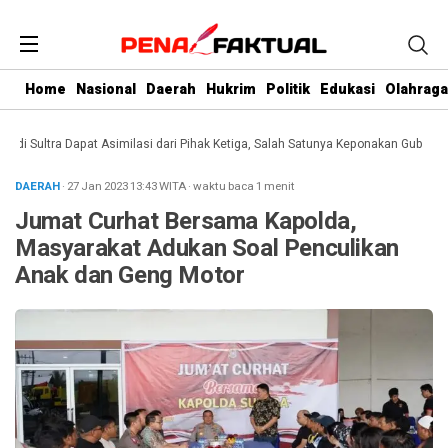
Home
Nasional
Daerah
Hukrim
Politik
Edukasi
Olahraga
Sultra Dapat Asimilasi dari Pihak Ketiga, Salah Satunya Keponakan Gubernur
D
DAERAH
· 27 Jan 2023
13:43
WITA
·
waktu baca 1 menit
Jumat Curhat Bersama Kapolda,
Masyarakat Adukan Soal Penculikan
Anak dan Geng Motor