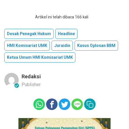
Artikel ini telah dibaca 166 kali
Desak Penegak Hukum
Headline
HMI Komisariat UMK
Juraidin
Kasus Oplosan BBM
Ketua Umum HMI Komisariat UMK
Redaksi
Publisher