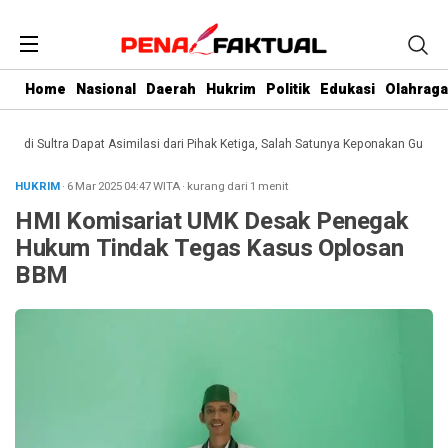
Home
Nasional
Daerah
Hukrim
Politik
Edukasi
Olahraga
i Sultra Dapat Asimilasi dari Pihak Ketiga, Salah Satunya Keponakan Gubernur
HUKRIM
· 6 Mar 2025
04:47
WITA
·
kurang dari 1 menit
HMI Komisariat UMK Desak Penegak
Hukum Tindak Tegas Kasus Oplosan
BBM