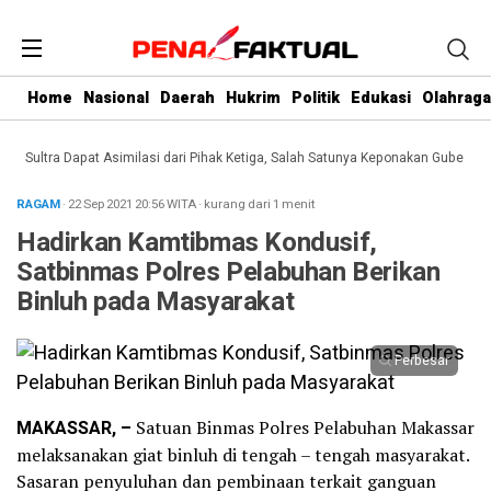
Home
Nasional
Daerah
Hukrim
Politik
Edukasi
Olahraga
Sultra Dapat Asimilasi dari Pihak Ketiga, Salah Satunya Keponakan Gubernur
D
RAGAM
· 22 Sep 2021
20:56
WITA
·
kurang dari 1 menit
Hadirkan Kamtibmas Kondusif,
Satbinmas Polres Pelabuhan Berikan
Binluh pada Masyarakat
Perbesar
MAKASSAR, –
Satuan Binmas Polres Pelabuhan Makassar
melaksanakan giat binluh di tengah – tengah masyarakat.
Sasaran penyuluhan dan pembinaan terkait ganguan