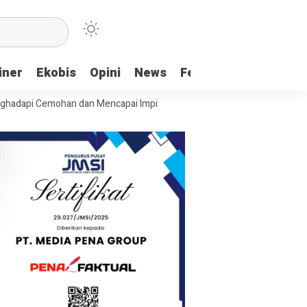
iner
Ekobis
Opini
News
Feature
More
Cemohan dan Mencapai Impian
Ridwan Bae: PT SCM dan Perkebunan Sa