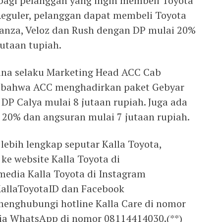
agi pelanggan yang ingin membeli Toyota
 Reguler, pelanggan dapat membeli Toyota
Avanza, Veloz dan Rush dengan DP mulai 20%
utaan tupiah.
ana selaku Marketing Head ACC Cab
 bahwa ACC menghadirkan paket Gebyar
DP Calya mulai 8 jutaan rupiah. Juga ada
 20% dan angsuran mulai 7 jutaan rupiah.
lebih lengkap seputar Kalla Toyota,
ke website Kalla Toyota di
 media Kalla Toyota di Instagram
allaToyotaID dan Facebook
menghubungi hotline Kalla Care di nomor
via WhatsApp di nomor 08114414030.(**)