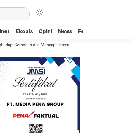
iner
Ekobis
Opini
News
Feature
More
emohan dan Mencapai Impian
Ridwan Bae: PT SCM dan Perkebunan Saw