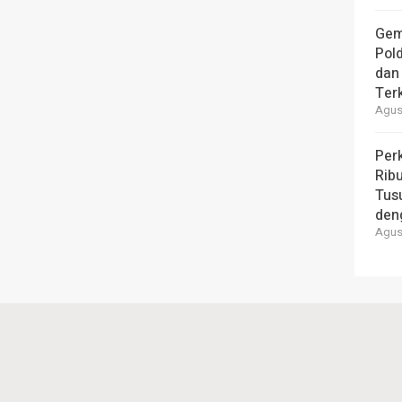
Gem
Pol
dan 
Ter
Agust
Per
Ribu
Tus
den
Agust