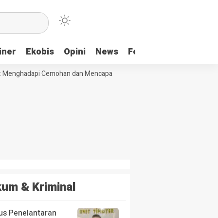
iner
Ekobis
Opini
News
Feature
More
Menghadapi Cemohan dan Mencapai Impian
Ridwan Bae: PT SCM dan P
um & Kriminal
us Penelantaran