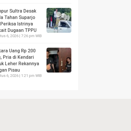
pur Sultra Desak
da Tahan Suparjo
Periksa Istrinya
kait Dugaan TPPU
us 6, 2026 | 7:26 pm WIB
kara Uang Rp 200
, Pria di Kendari
uk Leher Rekannya
gan Pisau
us 6, 2026 | 1:21 pm WIB