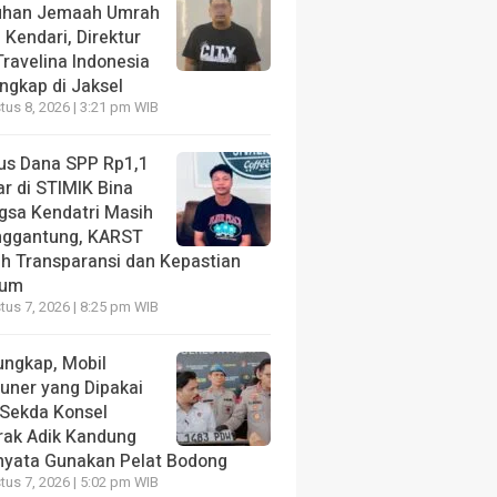
uhan Jemaah Umrah
 Kendari, Direktur
ravelina Indonesia
angkap di Jaksel
us 8, 2026 | 3:21 pm WIB
us Dana SPP Rp1,1
ar di STIMIK Bina
gsa Kendatri Masih
ggantung, KARST
ih Transparansi dan Kepastian
kum
us 7, 2026 | 8:25 pm WIB
ungkap, Mobil
tuner yang Dipakai
 Sekda Konsel
rak Adik Kandung
nyata Gunakan Pelat Bodong
us 7, 2026 | 5:02 pm WIB