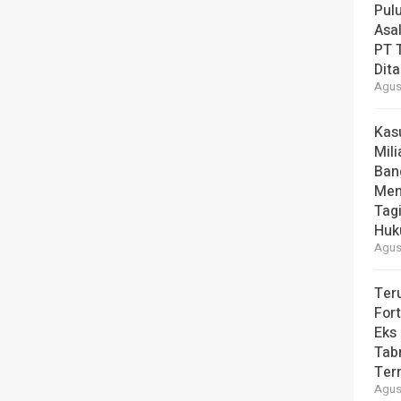
Pul
Asal
PT T
Dit
Agust
Kas
Mili
Ban
Men
Tag
Hu
Agust
Ter
For
Eks
Tab
Ter
Agust