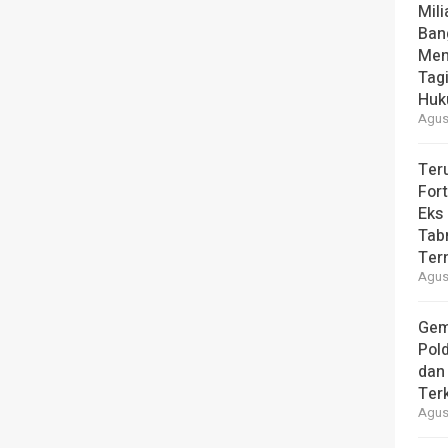
Mili
Ban
Men
Tag
Hu
Agust
Ter
For
Eks
Tab
Ter
Agust
Gem
Pol
dan 
Ter
Agust