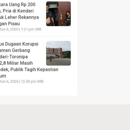
kara Uang Rp 200
, Pria di Kendari
uk Leher Rekannya
gan Pisau
us 6, 2026 | 1:21 pm WIB
us Dugaan Korupsi
amen Gerbang
dari-Toronipa
2,8 Miliar Masih
dek, Publik Tagih Kepastian
kum
us 6, 2026 | 12:40 pm WIB