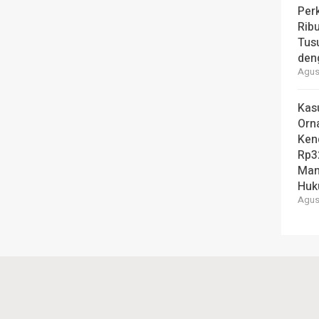
Per
Ribu
Tus
den
Agust
Kas
Orn
Ken
Rp3
Man
Hu
Agust