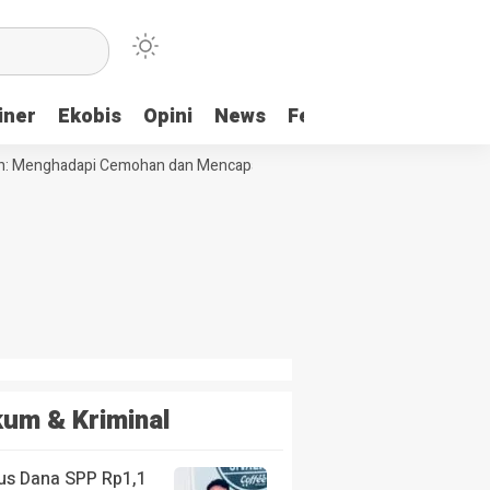
iner
Ekobis
Opini
News
Feature
More
 Menghadapi Cemohan dan Mencapai Impian
Ridwan Bae: PT SCM dan 
um & Kriminal
us Dana SPP Rp1,1