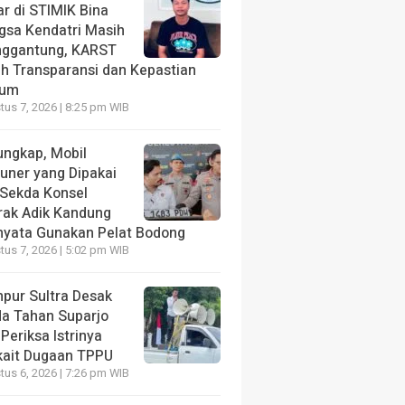
ar di STIMIK Bina
gsa Kendatri Masih
ggantung, KARST
ih Transparansi dan Kepastian
kum
us 7, 2026 | 8:25 pm WIB
ungkap, Mobil
tuner yang Dipakai
 Sekda Konsel
rak Adik Kandung
nyata Gunakan Pelat Bodong
us 7, 2026 | 5:02 pm WIB
pur Sultra Desak
da Tahan Suparjo
Periksa Istrinya
kait Dugaan TPPU
us 6, 2026 | 7:26 pm WIB